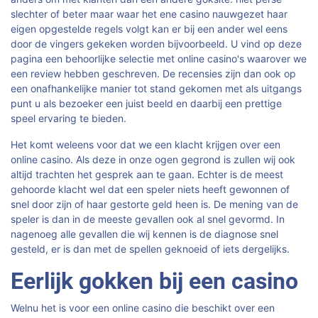
slechter of beter maar waar het ene casino nauwgezet haar
eigen opgestelde regels volgt kan er bij een ander wel eens
door de vingers gekeken worden bijvoorbeeld. U vind op deze
pagina een behoorlijke selectie met online casino's waarover we
een review hebben geschreven. De recensies zijn dan ook op
een onafhankelijke manier tot stand gekomen met als uitgangs
punt u als bezoeker een juist beeld en daarbij een prettige
speel ervaring te bieden.
Het komt weleens voor dat we een klacht krijgen over een
online casino. Als deze in onze ogen gegrond is zullen wij ook
altijd trachten het gesprek aan te gaan. Echter is de meest
gehoorde klacht wel dat een speler niets heeft gewonnen of
snel door zijn of haar gestorte geld heen is. De mening van de
speler is dan in de meeste gevallen ook al snel gevormd. In
nagenoeg alle gevallen die wij kennen is de diagnose snel
gesteld, er is dan met de spellen geknoeid of iets dergelijks.
Eerlijk gokken bij een casino
Welnu het is voor een online casino die beschikt over een